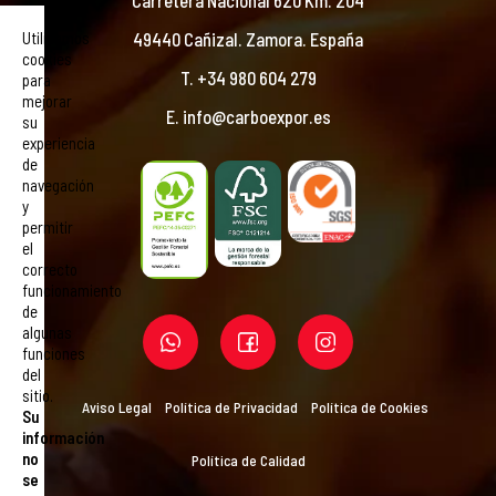
49440 Cañizal. Zamora. España
Utilizamos
cookies
T. +34 980 604 279
para
mejorar
E. info@carboexpor.es
su
experiencia
de
navegación
y
permitir
el
correcto
funcionamiento
de
algunas
funciones
del
sitio.
Aviso Legal
Política de Privacidad
Política de Cookies
Su
información
no
Política de Calidad
se