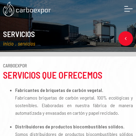
Presentación e instalaciones de la empresa
Aviso Legal
Español
SERVICIOS
Certificaciones
Política de Privacidad
inicio
.
servicios
Historia
Política de Cookies
CARBOEXPOR
SERVICIOS QUE OFRECEMOS
Fabricantes de briquetas de carbón vegetal.
Fabricamos briquetas de carbón vegetal. 100% ecológicas y
sostenibles. Elaboradas en nuestra fábrica de manera
automatizada y envasadas en cartón y papel reciclado.
Distribuidores de productos biocombustibles sólidos.
Somos distribuidores de productos biocombustibles sólidos