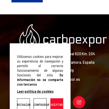
Carretera Nacional 620 Km. 204
Utilizamos cookies para mejorar
su experiencia de navegación y
49440 Cañizal. Zamora. España
permitir el correcto
T. +34 980 604 279
funcionamiento de algunas
funciones del sitio.
Su
E. info@carboexpor.es
información no se comparte
con terceros
.
Leer política de cookies
RECHAZAR
CONFIGURAR
ACEPTAR